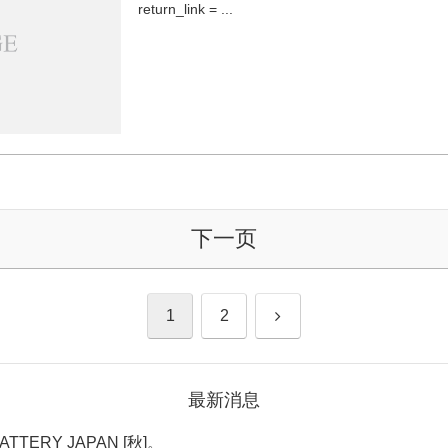
return_link = ...
下一页
下
1
2
一
最新消息
页
TTERY JAPAN [秋]。