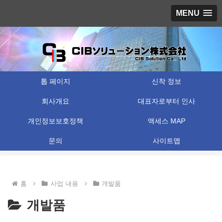
MENU
톱 페이지
신착 정보
회사개요
대표자로부터 인사
개인정보보호정책
액세스 MAP
문의
사이트맵
홈
사업 내용
개발품
개발품