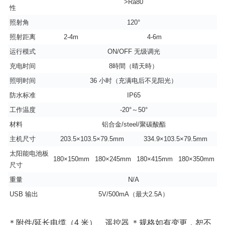
>Ra80
性
照射角
120°
照射距离
2-4m
4-6m
运行模式
ON/OFF 无级调光
充电时间
8時間（晴天時）
照明时间
36 小时（充满电后不见阳光）
防水标准
IP65
工作温度
-20°～50°
材料
铝合金/steel/聚碳酸酯
主机尺寸
203.5×103.5×79.5mm
334.9×103.5×79.5mm
太阳能电池板
180×150mm
180×245mm
180×415mm
180×350mm
尺寸
重量
N/A
USB 输出
5V/500mA（最大2.5A）
＊附件/延长电缆（4 米）、遥控器 ＊规格如有变更，恕不