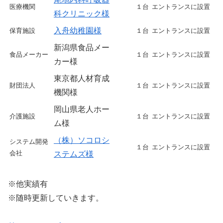
医療機関
１台
エントランスに設置
科クリニック様
入舟幼稚園様
保育施設
１台
エントランスに設置
新潟県食品メー
食品メーカー
１台
エントランスに設置
カー様
東京都人材育成
財団法人
１台
エントランスに設置
機関様
岡山県老人ホー
介護施設
１台
エントランスに設置
ム様
（株）ソコロシ
システム開発
１台
エントランスに設置
会社
ステムズ様
※他実績有
※随時更新していきます。