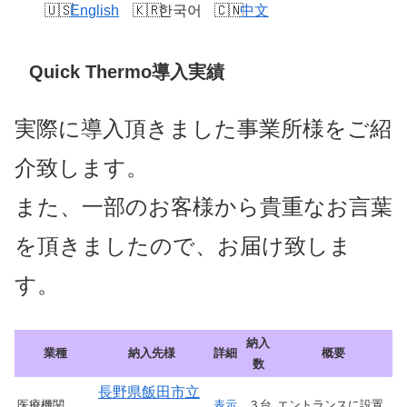
English
한국어
中文
Quick Thermo導入実績
実際に導入頂きました事業所様をご紹
介致します。
また、一部のお客様から貴重なお言葉
を頂きましたので、お届け致しま
す。
納入
業種
納入先様
詳細
概要
数
長野県飯田市立
医療機関
表示
３台
エントランスに設置