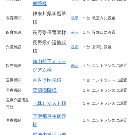
病院様
神奈川県学習塾
教育機関
表示
１台
教室内に設置
様
長野県保育園様
保育施設
表示
１台
昇降口に設置
長野県介護施設
介護施設
表示
１台
玄関に設置
様
加山雄三ミュー
観光施設
表示
１台
エントランスに設置
ジアム様
ささき医院様
医療機関
１台
エントランスに設置
菅沼病院様
医療機関
１台
エントランスに設置
医療介護用品
（株）マスト様
１台
エントランスに設置
商社
下伊那厚生病院
医療機関
１台
エントランスに設置
様
尾地内科呼吸器