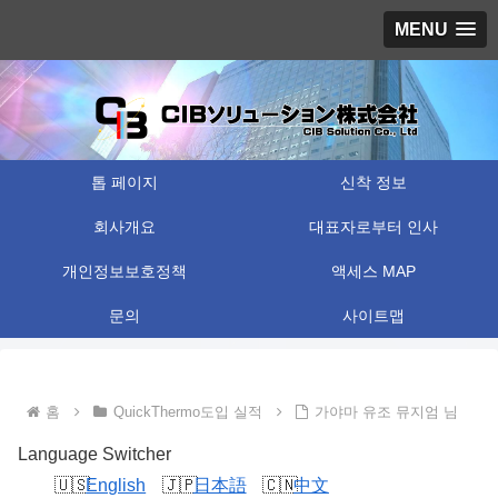
MENU
톱 페이지
신착 정보
회사개요
대표자로부터 인사
개인정보보호정책
액세스 MAP
문의
사이트맵
홈
QuickThermo도입 실적
가야마 유조 뮤지엄 님
Language Switcher
English
日本語
中文