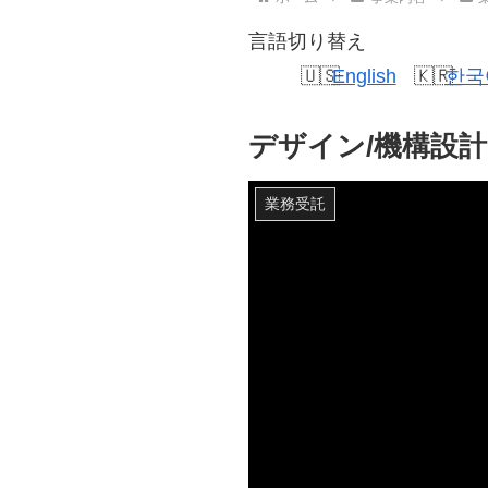
言語切り替え
English
한국
デザイン/機構設計
業務受託